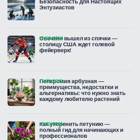
Безопасность для Настоящих
Энтузиастов
18/02/2026
Овечкин вышел из спячки —
столицу США ждет голевой
фейерверк!
13/02/2026
Пеперомия арбузная —
преимущества, недостатки и
альтернативы: что нужно знать
каждому любителю растений
13/02/2026
Как укоренить петунию —
полный гид для начинающих и
профессионалов