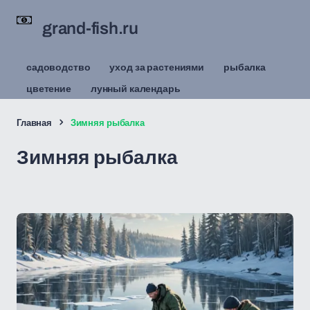
grand-fish.ru
садоводство
уход за растениями
рыбалка
цветение
лунный календарь
Главная
Зимняя рыбалка
Зимняя рыбалка