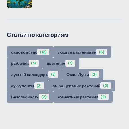
Статьи по категориям
садоводство
(12)
уход за растениями
(5)
рыбалка
(4)
цветение
(3)
лунный календарь
(3)
Фазы Луны
(2)
суккуленты
(2)
выращивание растений
(2)
Безопасность
(2)
комнатные растения
(2)