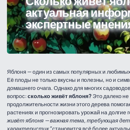
Сколько живёт яб
актуальная инфор
экспертные мнени
Яблоня — один из самых популярных и любимых
Её плоды не только вкусны и полезны, но и сим
домашнего очага. Однако для многих садоводо
вопрос:
сколько живёт яблоня?
Это далеко не
продолжительности жизни этого дерева помогае
растениях и прогнозировать урожай на долгие 
живёт яблоня — важная тема, требующая дет
характеристик”
становится всё более актуаль