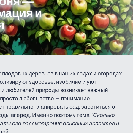
лоня —
мация и
я
 плодовых деревьев в наших садах и огородах.
волизируют здоровье, изобилие и уют
в и любителей природы возникает важный
 просто любопытство — понимание
т правильно планировать сад, заботиться о
годы вперед. Именно поэтому тема
“Сколько
ального рассмотрения основных аспектов и
ной.