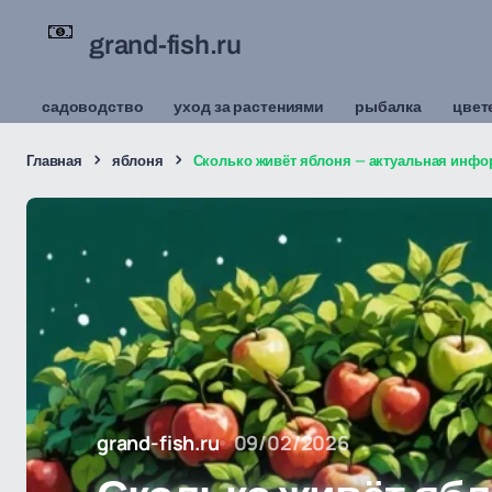
grand-fish.ru
садоводство
уход за растениями
рыбалка
цвет
Главная
яблоня
Сколько живёт яблоня — актуальная инфо
grand-fish.ru
09/02/2026